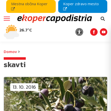
Mestna občina Koper
Koper zdravo mesto
26.7°C
›
Domov
skavti
13. 10. 2016