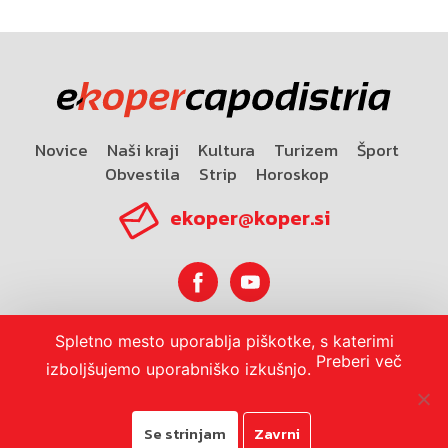
Novice
Naši kraji
Kultura
Turizem
Šport
Obvestila
Strip
Horoskop
ekoper@koper.si
Spletno mesto uporablja piškotke, s katerimi
Horoskop
Preberi več
izboljšujemo uporabniško izkušnjo.
Se strinjam
Zavrni