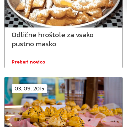
Odlične hroštole za vsako
pustno masko
Preberi novico
03. 09. 2015