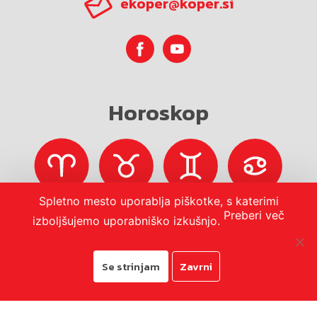
ekoper@koper.si
Horoskop
Spletno mesto uporablja piškotke, s katerimi
Preberi več
izboljšujemo uporabniško izkušnjo.
Se strinjam
Zavrni