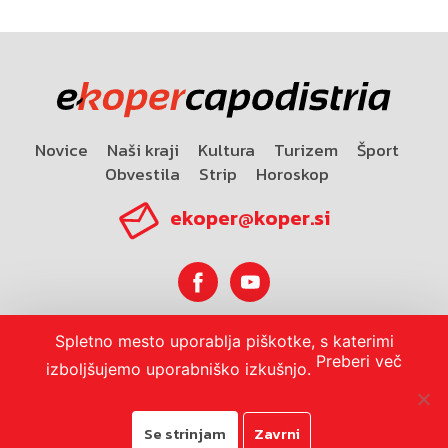
Novice
Naši kraji
Kultura
Turizem
Šport
Obvestila
Strip
Horoskop
ekoper@koper.si
Spletno mesto uporablja piškotke, s katerimi
Horoskop
Preberi več
izboljšujemo uporabniško izkušnjo.
Se strinjam
Zavrni