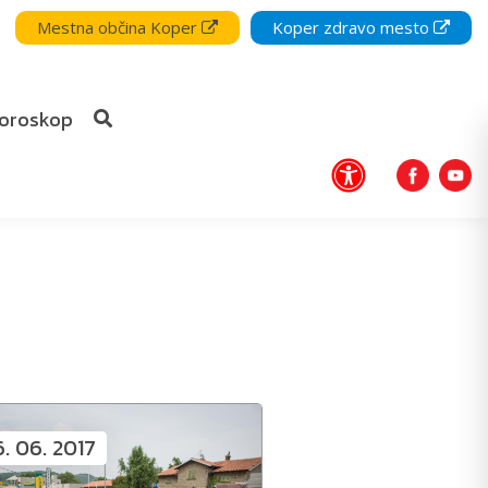
Mestna občina Koper
Koper zdravo mesto
oroskop
6. 06. 2017