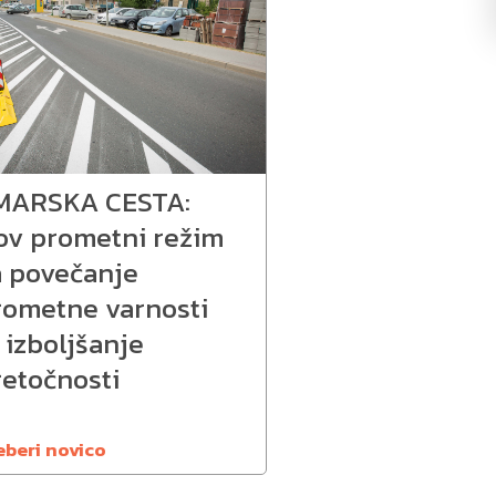
MARSKA CESTA:
ov prometni režim
a povečanje
rometne varnosti
 izboljšanje
retočnosti
eberi novico