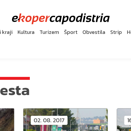
 kraji
Kultura
Turizem
Šport
Obvestila
Strip
H
esta
02. 08. 2017
1