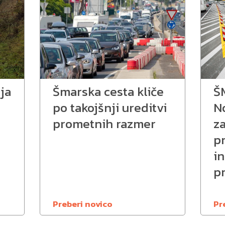
ja
Šmarska cesta kliče
Š
po takojšnji ureditvi
N
prometnih razmer
z
p
in
p
Preberi novico
Pr