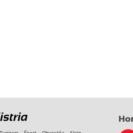
Ho
Turizem
Šport
Obvestila
Strip