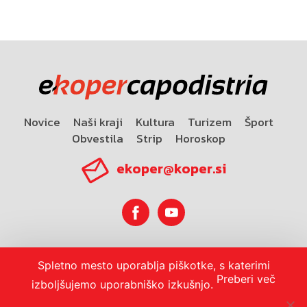
Novice
Naši kraji
Kultura
Turizem
Šport
Obvestila
Strip
Horoskop
ekoper@koper.si
Horoskop
Spletno mesto uporablja piškotke, s katerimi
Preberi več
izboljšujemo uporabniško izkušnjo.