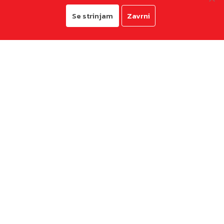
Se strinjam
Zavrni
© 2026
Mestna občina Koper
Pravno obvestilo in zasebnost