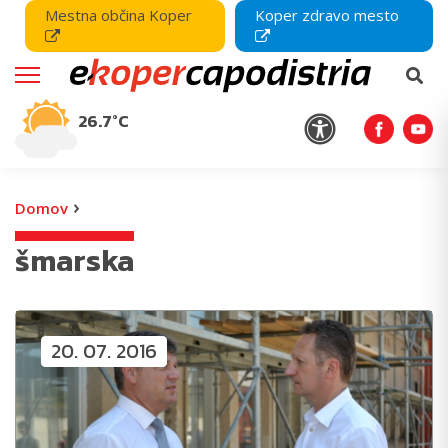
Mestna občina Koper
Koper zdravo mesto
26.7°C
›
Domov
šmarska
20. 07. 2016