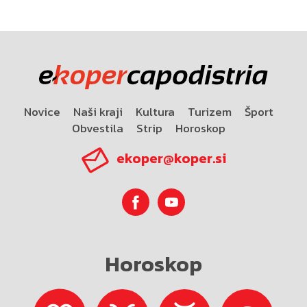
Novice
Naši kraji
Kultura
Turizem
Šport
Obvestila
Strip
Horoskop
ekoper@koper.si
Horoskop