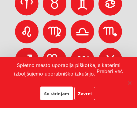
Spletno mesto uporablja piškotke, s katerimi
Preberi več
izboljšujemo uporabniško izkušnjo.
Se strinjam
Zavrni
© 2026
Mestna občina Koper
Pravno obvestilo in zasebnost
O portalu