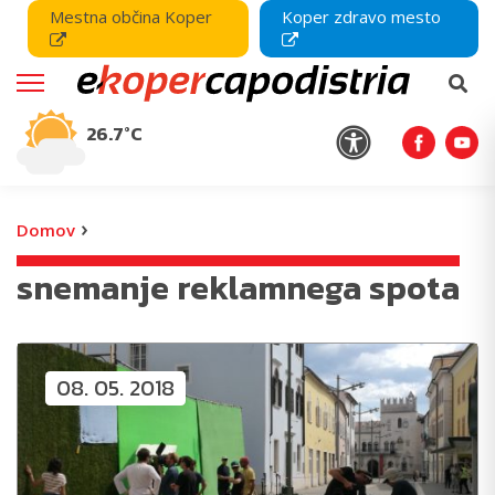
Mestna občina Koper
Koper zdravo mesto
26.7°C
›
Domov
snemanje reklamnega spota
08. 05. 2018