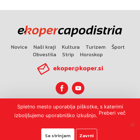
Novice
Naši kraji
Kultura
Turizem
Šport
Obvestila
Strip
Horoskop
ekoper@koper.si
Spletno mesto uporablja piškotke, s katerimi
Horoskop
Preberi več
izboljšujemo uporabniško izkušnjo.
Se strinjam
Zavrni