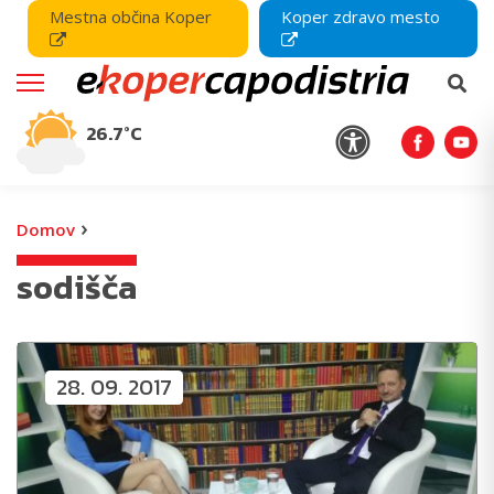
Mestna občina Koper
Koper zdravo mesto
26.7°C
›
Domov
sodišča
28. 09. 2017