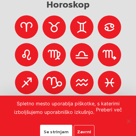
Horoskop
Spletno mesto uporablja piškotke, s katerimi
Preberi več
izboljšujemo uporabniško izkušnjo.
Se strinjam
Zavrni
© 2026
Mestna občina Koper