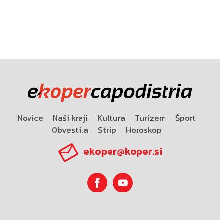
Novice
Naši kraji
Kultura
Turizem
Šport
Obvestila
Strip
Horoskop
ekoper@koper.si