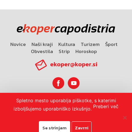
Novice
Naši kraji
Kultura
Turizem
Šport
Obvestila
Strip
Horoskop
ekoper@koper.si
Spletno mesto uporablja piškotke, s katerimi
Horoskop
Preberi več
izboljšujemo uporabniško izkušnjo.
Se strinjam
Zavrni