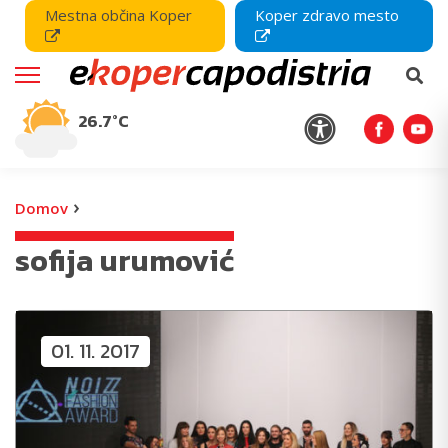
Mestna občina Koper
Koper zdravo mesto
26.7°C
›
Domov
sofija urumović
01. 11. 2017