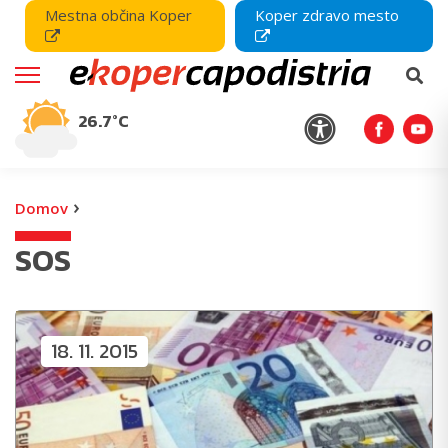
Mestna občina Koper
Koper zdravo mesto
26.7°C
›
Domov
SOS
18. 11. 2015