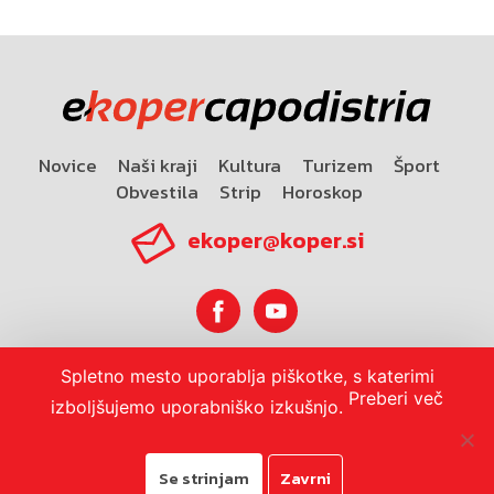
Novice
Naši kraji
Kultura
Turizem
Šport
Obvestila
Strip
Horoskop
ekoper@koper.si
Spletno mesto uporablja piškotke, s katerimi
Horoskop
Preberi več
izboljšujemo uporabniško izkušnjo.
Se strinjam
Zavrni