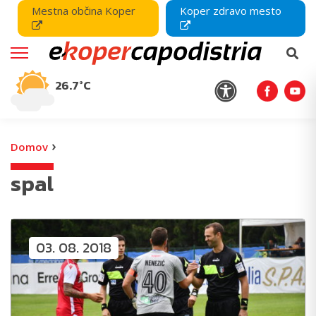
Mestna občina Koper
Koper zdravo mesto
26.7°C
›
Domov
spal
03. 08. 2018