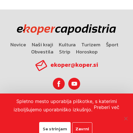
Novice
Naši kraji
Kultura
Turizem
Šport
Obvestila
Strip
Horoskop
ekoper@koper.si
Spletno mesto uporablja piškotke, s katerimi
Horoskop
Preberi več
izboljšujemo uporabniško izkušnjo.
Se strinjam
Zavrni