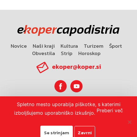
Novice
Naši kraji
Kultura
Turizem
Šport
Obvestila
Strip
Horoskop
ekoper@koper.si
Spletno mesto uporablja piškotke, s katerimi
Horoskop
Preberi več
izboljšujemo uporabniško izkušnjo.
Se strinjam
Zavrni