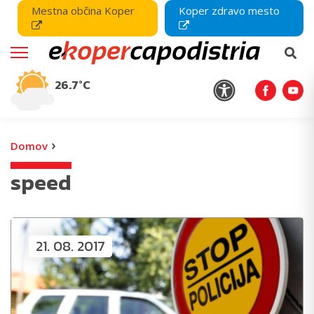
Mestna občina Koper
Koper zdravo mesto
26.7°C
›
Domov
speed
21. 08. 2017