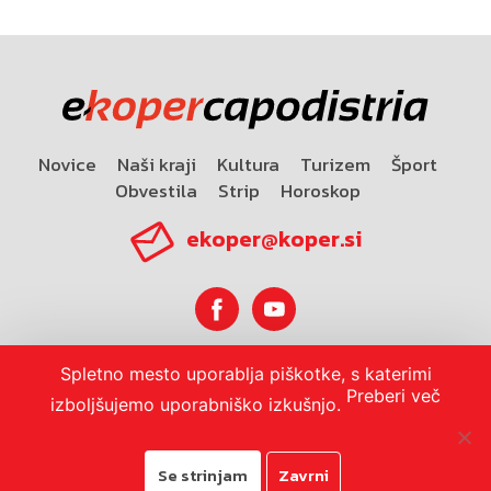
Novice
Naši kraji
Kultura
Turizem
Šport
Obvestila
Strip
Horoskop
ekoper@koper.si
Spletno mesto uporablja piškotke, s katerimi
Horoskop
Preberi več
izboljšujemo uporabniško izkušnjo.
Se strinjam
Zavrni