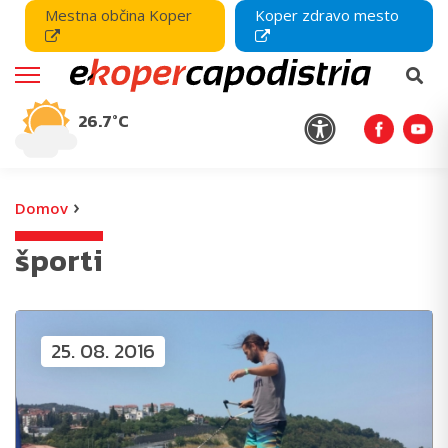
Mestna občina Koper
Koper zdravo mesto
26.7°C
›
Domov
športi
25. 08. 2016