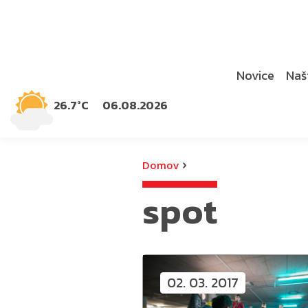
Novice
Naši
26.7°C
06.08.2026
›
Domov
spot
02. 03. 2017