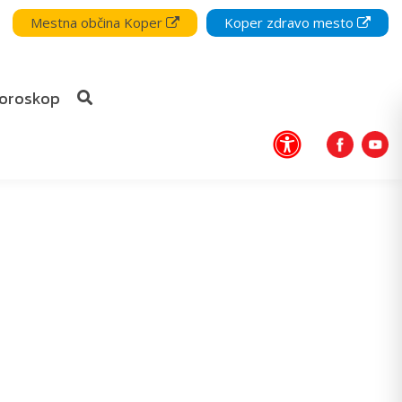
Mestna občina Koper
Koper zdravo mesto
oroskop