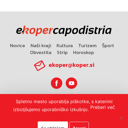
Novice
Naši kraji
Kultura
Turizem
Šport
Obvestila
Strip
Horoskop
ekoper@koper.si
Spletno mesto uporablja piškotke, s katerimi
Horoskop
Preberi več
izboljšujemo uporabniško izkušnjo.
Se strinjam
Zavrni