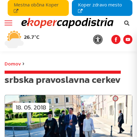
Mestna občina Koper
Koper zdravo mesto
26.7°C
›
Domov
srbska pravoslavna cerkev
18. 05. 2018