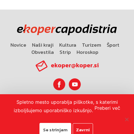
Novice
Naši kraji
Kultura
Turizem
Šport
Obvestila
Strip
Horoskop
ekoper@koper.si
Spletno mesto uporablja piškotke, s katerimi
Horoskop
Preberi več
izboljšujemo uporabniško izkušnjo.
Se strinjam
Zavrni