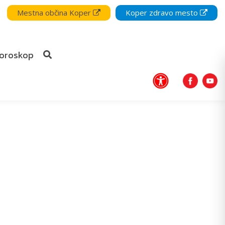
Mestna občina Koper
Koper zdravo mesto
oroskop