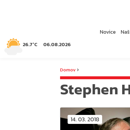
Novice
Naši
26.7°C
06.08.2026
›
Domov
Stephen 
14. 03. 2018