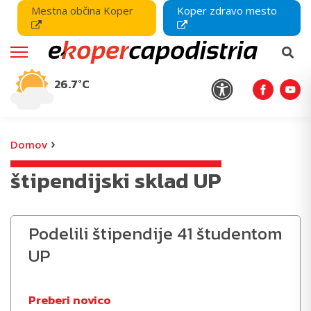
Mestna občina Koper
Koper zdravo mesto
26.7°C
›
Domov
štipendijski sklad UP
Podelili štipendije 41 študentom
UP
Preberi novico