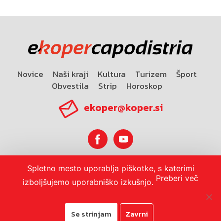
Novice
Naši kraji
Kultura
Turizem
Šport
Obvestila
Strip
Horoskop
ekoper@koper.si
Spletno mesto uporablja piškotke, s katerimi
Horoskop
Preberi več
izboljšujemo uporabniško izkušnjo.
Se strinjam
Zavrni