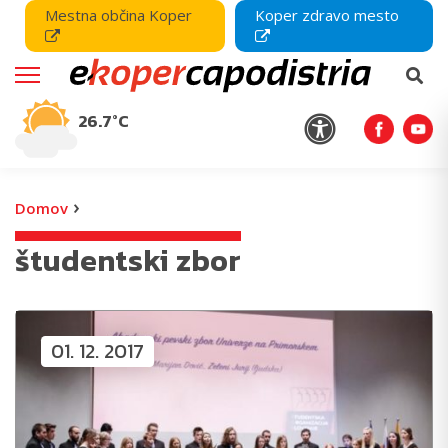
Mestna občina Koper
Koper zdravo mesto
26.7°C
›
Domov
študentski zbor
01. 12. 2017