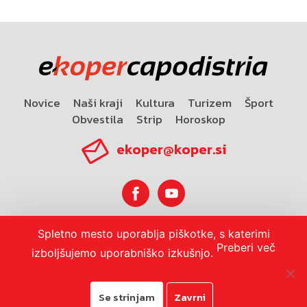
Novice
Naši kraji
Kultura
Turizem
Šport
Obvestila
Strip
Horoskop
ekoper@koper.si
Spletno mesto uporablja piškotke, s katerimi
Horoskop
Preberi več
izboljšujemo uporabniško izkušnjo.
Se strinjam
Zavrni