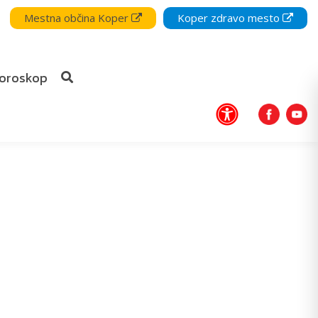
Mestna občina Koper
Koper zdravo mesto
oroskop