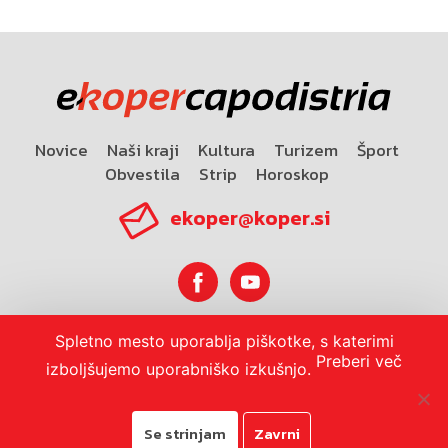
Novice
Naši kraji
Kultura
Turizem
Šport
Obvestila
Strip
Horoskop
ekoper@koper.si
Spletno mesto uporablja piškotke, s katerimi
Horoskop
Preberi več
izboljšujemo uporabniško izkušnjo.
Se strinjam
Zavrni