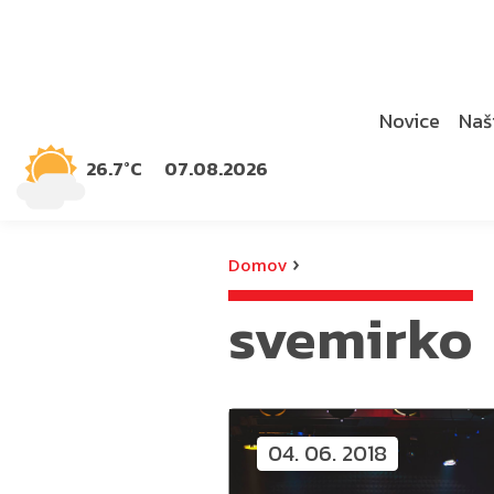
Novice
Naši
26.7°C
07.08.2026
›
Domov
svemirko
04. 06. 2018