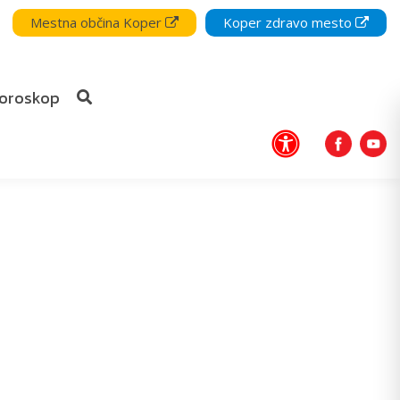
Mestna občina Koper
Koper zdravo mesto
oroskop