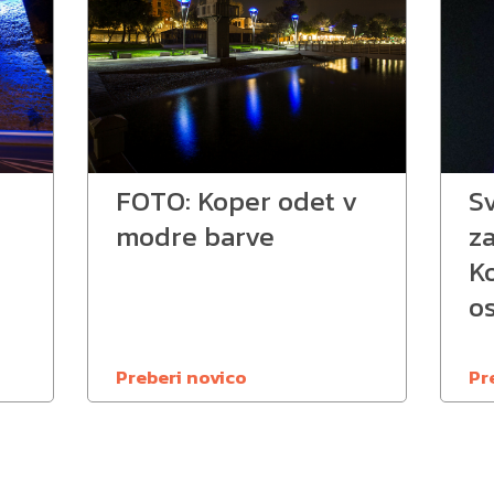
FOTO: Koper odet v
S
modre barve
z
K
o
Preberi novico
Pr