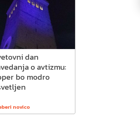
vetovni dan
avedanja o avtizmu:
oper bo modro
svetljen
eberi novico