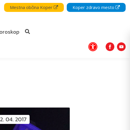
Mestna občina Koper
Koper zdravo mesto
oroskop
2. 04. 2017