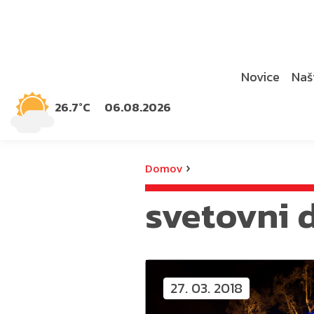
Novice
Naši
26.7°C
06.08.2026
›
Domov
svetovni 
27. 03. 2018