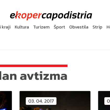
 kraji
Kultura
Turizem
Šport
Obvestila
Strip
H
dan avtizma
03. 04. 2017
0