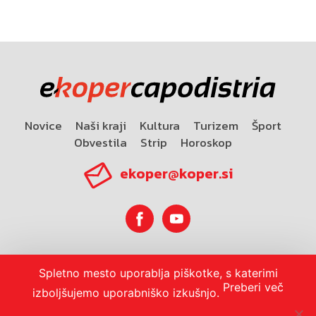
Novice
Naši kraji
Kultura
Turizem
Šport
Obvestila
Strip
Horoskop
ekoper@koper.si
Horoskop
Spletno mesto uporablja piškotke, s katerimi
Preberi več
izboljšujemo uporabniško izkušnjo.