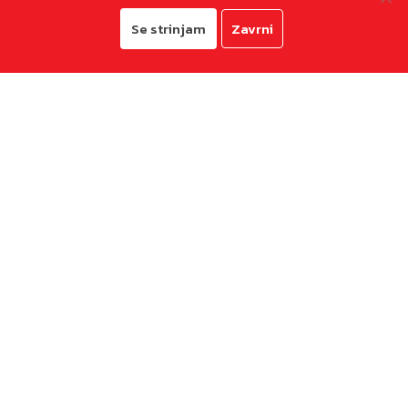
Se strinjam
Zavrni
© 2026
Mestna občina Koper
Pravno obvestilo in zasebnost