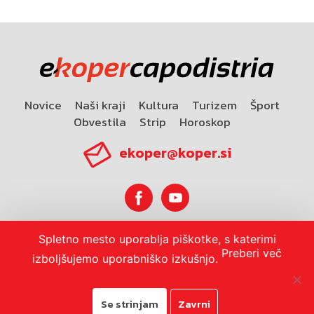
Novice
Naši kraji
Kultura
Turizem
Šport
Obvestila
Strip
Horoskop
ekoper@koper.si
Spletno mesto uporablja piškotke, s katerimi
Horoskop
Preberi več
izboljšujemo uporabniško izkušnjo.
Se strinjam
Zavrni