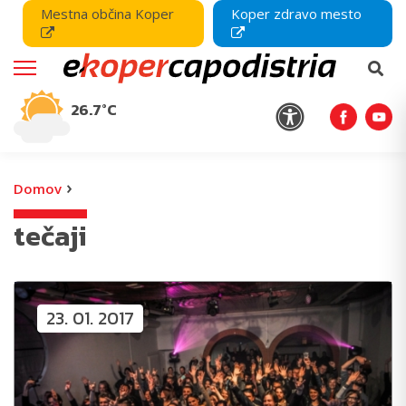
Mestna občina Koper
Koper zdravo mesto
26.7°C
›
Domov
tečaji
23. 01. 2017