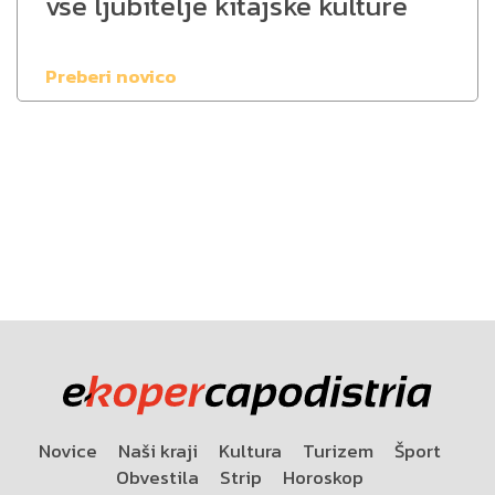
vse ljubitelje kitajske kulture
Preberi novico
Novice
Naši kraji
Kultura
Turizem
Šport
Obvestila
Strip
Horoskop