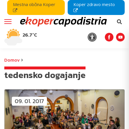
Mestna občina Koper
Koper zdravo mesto
26.7°C
›
Domov
tedensko dogajanje
09. 01. 2017