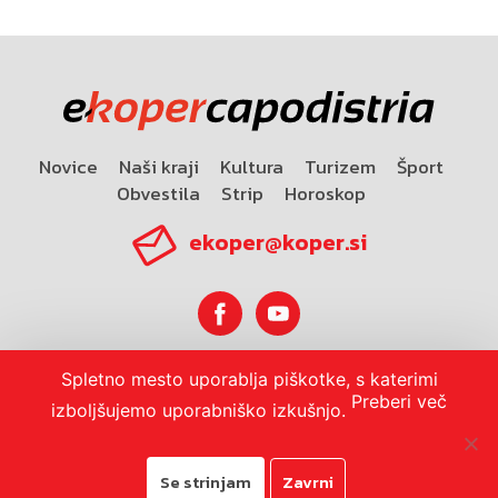
Novice
Naši kraji
Kultura
Turizem
Šport
Obvestila
Strip
Horoskop
ekoper@koper.si
Spletno mesto uporablja piškotke, s katerimi
Horoskop
Preberi več
izboljšujemo uporabniško izkušnjo.
Se strinjam
Zavrni