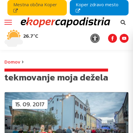
Mestna občina Koper
Koper zdravo mesto
26.7°C
›
Domov
tekmovanje moja dežela
15. 09. 2017