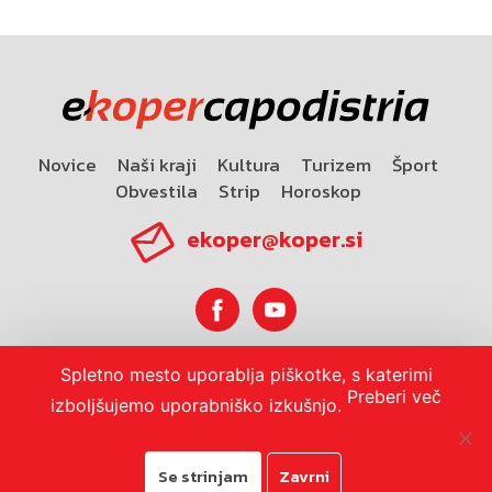
Novice
Naši kraji
Kultura
Turizem
Šport
Obvestila
Strip
Horoskop
ekoper@koper.si
Spletno mesto uporablja piškotke, s katerimi
Horoskop
Preberi več
izboljšujemo uporabniško izkušnjo.
Se strinjam
Zavrni