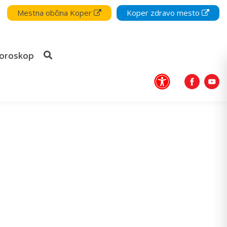
Mestna občina Koper
Koper zdravo mesto
oroskop