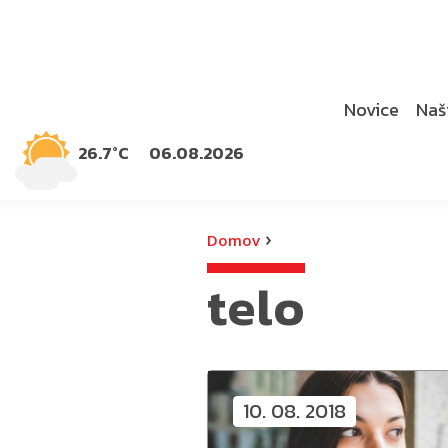
Novice
Naši
26.7°C
06.08.2026
›
Domov
telo
10. 08. 2018