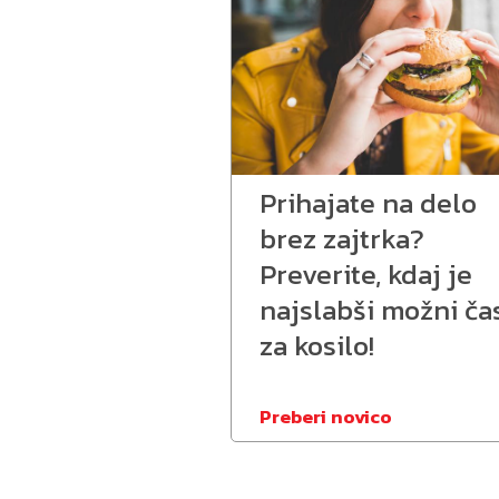
Prihajate na delo
brez zajtrka?
Preverite, kdaj je
najslabši možni ča
za kosilo!
Preberi novico