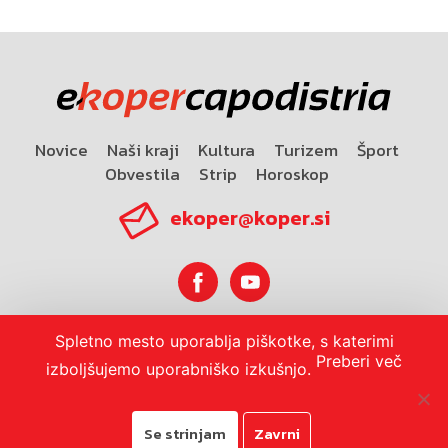
Novice
Naši kraji
Kultura
Turizem
Šport
Obvestila
Strip
Horoskop
ekoper@koper.si
Spletno mesto uporablja piškotke, s katerimi
Horoskop
Preberi več
izboljšujemo uporabniško izkušnjo.
Se strinjam
Zavrni