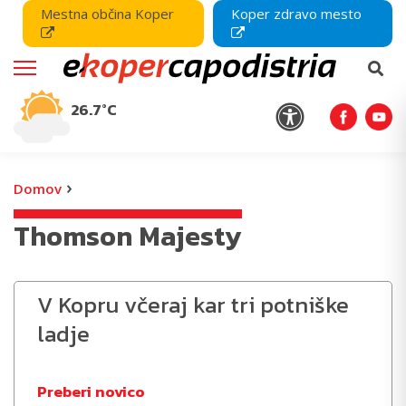
Mestna občina Koper
Koper zdravo mesto
26.7°C
›
Domov
Thomson Majesty
V Kopru včeraj kar tri potniške
ladje
Preberi novico