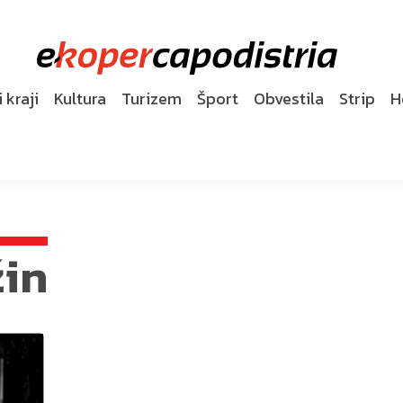
 kraji
Kultura
Turizem
Šport
Obvestila
Strip
H
žin