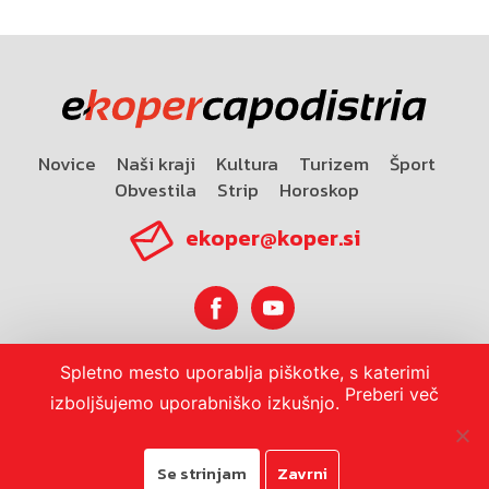
Novice
Naši kraji
Kultura
Turizem
Šport
Obvestila
Strip
Horoskop
ekoper@koper.si
Spletno mesto uporablja piškotke, s katerimi
Horoskop
Preberi več
izboljšujemo uporabniško izkušnjo.
Se strinjam
Zavrni