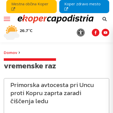
Mestna občina Koper
Koper zdravo mesto
26.7°C
›
Domov
vremenske raz
Primorska avtocesta pri Uncu
proti Kopru zaprta zaradi
čiščenja ledu