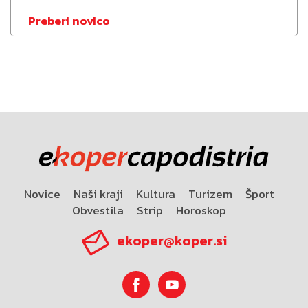
Preberi novico
Novice
Naši kraji
Kultura
Turizem
Šport
Obvestila
Strip
Horoskop
ekoper@koper.si