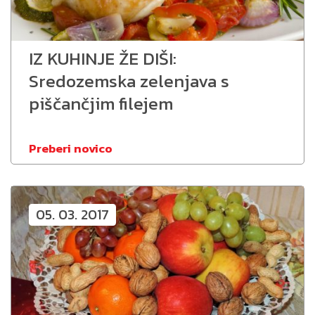
IZ KUHINJE ŽE DIŠI:
Sredozemska zelenjava s
piščančjim filejem
Preberi novico
05. 03. 2017