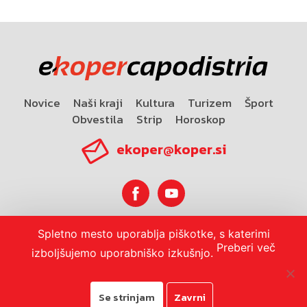
Novice
Naši kraji
Kultura
Turizem
Šport
Obvestila
Strip
Horoskop
ekoper@koper.si
Spletno mesto uporablja piškotke, s katerimi
Horoskop
Preberi več
izboljšujemo uporabniško izkušnjo.
Se strinjam
Zavrni