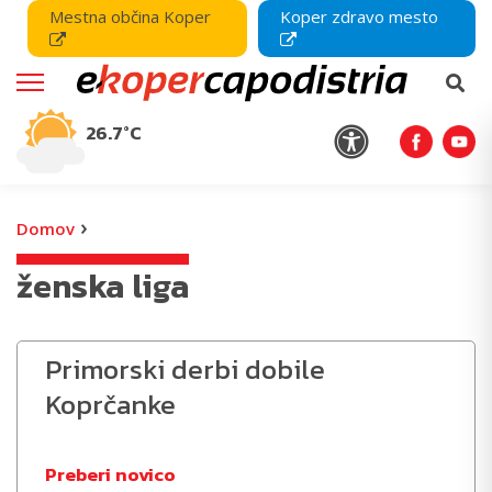
Mestna občina Koper
Koper zdravo mesto
26.7°C
›
Domov
ženska liga
Primorski derbi dobile
Koprčanke
Preberi novico