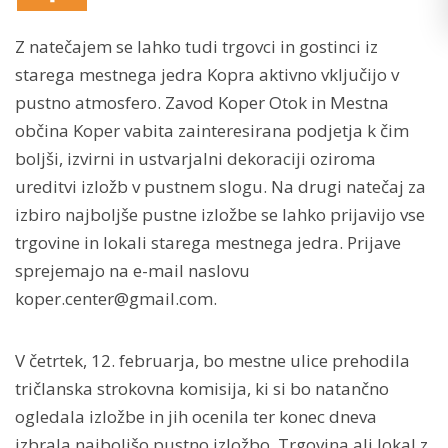
Z natečajem se lahko tudi trgovci in gostinci iz
starega mestnega jedra Kopra aktivno vključijo v
pustno atmosfero. Zavod Koper Otok in Mestna
občina Koper vabita zainteresirana podjetja k čim
boljši, izvirni in ustvarjalni dekoraciji oziroma
ureditvi izložb v pustnem slogu. Na drugi natečaj za
izbiro najboljše pustne izložbe se lahko prijavijo vse
trgovine in lokali starega mestnega jedra. Prijave
sprejemajo na e-mail naslovu
koper.center@gmail.com.
V četrtek, 12. februarja, bo mestne ulice prehodila
tričlanska strokovna komisija, ki si bo natančno
ogledala izložbe in jih ocenila ter konec dneva
izbrala najboljšo pustno izložbo. Trgovina ali lokal z