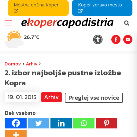
Mestna občina Koper
Koper zdravo mesto
26.7°C
›
›
Domov
Arhiv
2. izbor najboljše pustne izložbe
Kopra
19. 01. 2015
Arhiv
Preglej vse novice
Deli vsebino