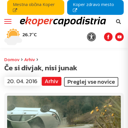
Mestna občina Koper
Koper zdravo mesto
26.7°C
›
›
Domov
Arhiv
Če si divjak, nisi junak
20. 04. 2016
Arhiv
Preglej vse novice