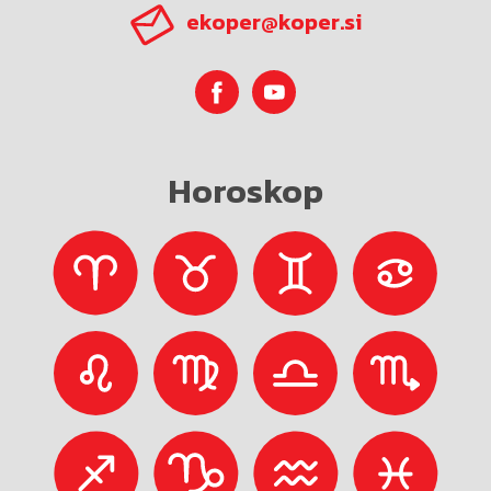
ekoper@koper.si
Horoskop