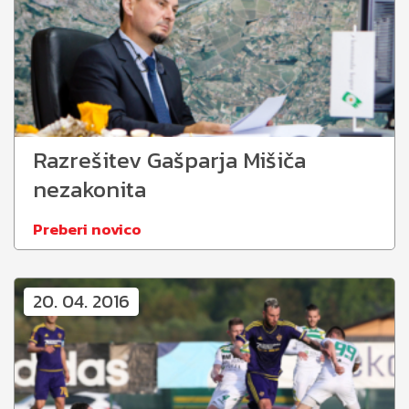
Razrešitev Gašparja Mišiča
nezakonita
Preberi novico
20. 04. 2016