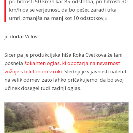
pri hitrosti 50 km/h kar 85-odstotna, pri hitrosti 30
km/h pa se verjetnost, da bo pešec zaradi trka
umrl, zmanjša na manj kot 10 odstotkov,«
je dodal Velov.
Sicer pa je produkcijska hiša Roka Cvetkova že lani
posnela
šokanten oglas, ki opozarja na nevarnost
vožnje s telefonom v roki
. Slednji je v javnosti naletel
na velik odmev, zato lahko pričakujemo, da bo svoj
učinek dosegel tudi zadnji oglas.