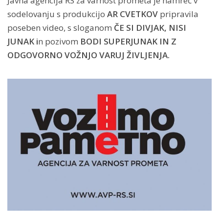
Javna agencija RS za varnost prometa je namreč v
sodelovanju s produkcijo
AR CVETKOV
pripravila
poseben video, s sloganom
ČE SI DIVJAK, NISI
JUNAK i
n pozivom
BODI SUPERJUNAK IN Z
ODGOVORNO VOŽNJO VARUJ ŽIVLJENJA.