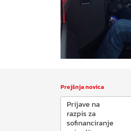
Prejšnja novica
Prijave na
razpis za
sofinanciranje