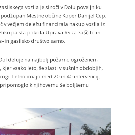
silskega vozila je sinoči v Dolu poveljniku
l podžupan Mestne občine Koper Danijel Cep.
 v večjem deležu financirala nakup vozila iz
liko pa sta pokrila Uprava RS za zaščito in
as«in gasilsko društvo samo.
 Dol deluje na najbolj požarno ogroženem
jer vsako leto, še zlasti v sušnih obdobjih,
rogi. Letno imajo med 20 in 40 intervencij,
o pripomoglo k njihovemu še boljšemu