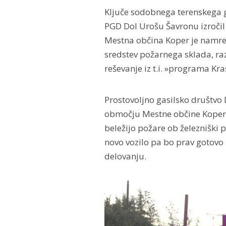
Ključe sodobnega terenskega ga
PGD Dol Urošu Šavronu izroči
Mestna občina Koper je namreč
sredstev požarnega sklada, raz
reševanje iz t.i. »programa Kr
Prostovoljno gasilsko društvo
območju Mestne občine Koper, k
beležijo požare ob železniški p
novo vozilo pa bo prav gotov
delovanju.