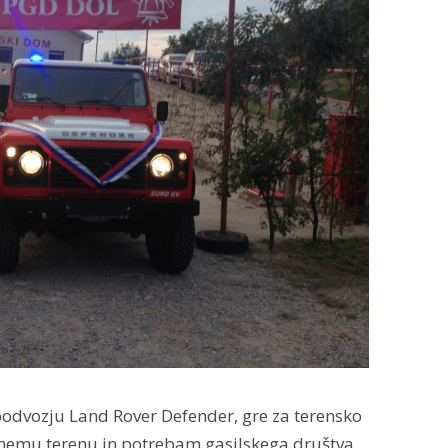
podvozju Land Rover Defender, gre za terensko
evnemu terenu in potrebam gasilskega društva.