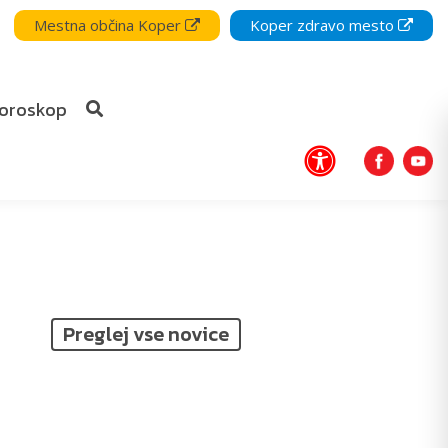
Mestna občina Koper
Koper zdravo mesto
oroskop
Preglej vse novice