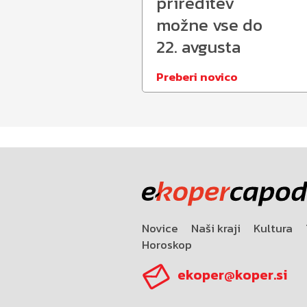
prireditev
možne vse do
22. avgusta
Preberi novico
Novice
Naši kraji
Kultura
Horoskop
ekoper@koper.si