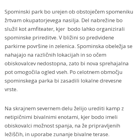
Spominski park bo urejen ob obstoječem spomeniku
žrtvam okupatorjevega nasilja. Del nabrežine bo
služil kot amfiteater, kjer bodo lahko organizirali
spominske prireditve. V bližini so predvidene
parkirne površine in zelenica. Spominska obeležja se
nahajajo na različnih lokacijah in so očem
obiskovalcev nedostopna, zato bi nova sprehajalna
pot omogočila ogled vseh. Po celotnem območju
spominskega parka bi zasadili lokalne drevesne
vrste.
Na skrajnem severnem delu želijo urediti kamp z
netipičnimi bivalnimi enotami, kjer bodo imeli
obiskovalci možnost spanja, na že pripravljenih
ležiščih, in uporabe zunanje bivalne terase.