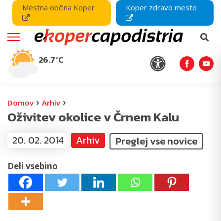
Mestna občina Koper
Koper zdravo mesto
26.7°C
›
›
Domov
Arhiv
Oživitev okolice v Črnem Kalu
20. 02. 2014
Arhiv
Preglej vse novice
Deli vsebino