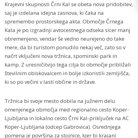
Krajevni skupnosti Črni Kal se obeta nova pridobitev,
saj je izdelana idejna zasnova, ki čaka na
spremembo prostorskega akta. Območje Črnega
Kala je po izgradnji avtocestnega odseka sicer manj
obremenjeno, vendar še vedno neurejeno do take
mere, da bi turistom ponudilo nekaj več, zato so v
načrt vključeni nova tržnica, spominski park in
kamp. Z uresničitvijo tega cilja bi območje približali
številnim obiskovalcem in bolje izkoristili zemljišča,
ki so po večini v lasti občine in države.
Tržnica bi svoje mesto dobila na južnem delu
omenjenega območja med regionalno cesto Koper-
Ljubljana in lokalno cesto Črni Kal-priključek na AC
Koper-Ljubljana (odcep Gabrovica). Osrednjega
pomena je površina za stojnice, kjer bi krajani