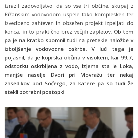
izrazil zadovoljstvo, da so vse tri občine, skupaj z
Rižanskim vodovodom uspele tako komplesken ter
izvedbeno zahteven in obsežen projekt izpeljati do
konca, in to praktično brez večjih zapletov.
Ob tem
pa je na kratko spomnil tudi na pretekle naložbe v
izboljšanje vodovodne oskrbe. V luči tega je
pojasnil, da je koprska občina v visokem, kar 99,7,
odstotku oskrbljena z vodo, izjema sta le Loka,
manjše naselje Dvori pri Movražu ter nekaj
zasedlkov pod Sočergo, za katere pa so tudi že
stekli potrebni postopki.