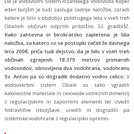
Da je vodovodni sistem Rižanskega vodovoda Koper
eden boljših je tudi zasluga zadnje naložbe, zaradi
katere je bilo v obdobju poldrugega leta v vseh treh
Obalnih občinah odprtih približno 32 gradbišč.
Kako zahtevna in birokratsko zapletena je bila
naložba, za katero so se postopki začeli že davnega
leta 2008, priča tudi dejstvo, da je bilo v vseh treh
občinah zgrajenih 18.379 metrov primarnih
vodovodov, obnovljena dva vodohrana, vodohranu
Sv. Anton pa so dogradili dodatno vodno celico.
V
vodooskrbni sistem Obale so tako vgradili
kakovostne materiale in cevovode ustreznih dimenzij
z regulacijskimi in zapornimi elementi ter izvedli
hidravlične izboljšave, uredili in dogradili pa
sistemske vodohrane z regulacijsko opremo.