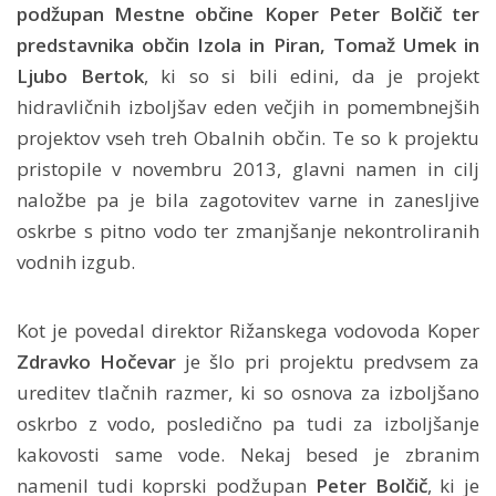
podžupan Mestne občine Koper Peter Bolčič ter
predstavnika občin Izola in Piran, Tomaž Umek in
Ljubo Bertok
, ki so si bili edini, da je projekt
hidravličnih izboljšav eden večjih in pomembnejših
projektov vseh treh Obalnih občin. Te so k projektu
pristopile v novembru 2013, glavni namen in cilj
naložbe pa je bila zagotovitev varne in zanesljive
oskrbe s pitno vodo ter zmanjšanje nekontroliranih
vodnih izgub.
Kot je povedal direktor Rižanskega vodovoda Koper
Zdravko Hočevar
je šlo pri projektu predvsem za
ureditev tlačnih razmer, ki so osnova za izboljšano
oskrbo z vodo, posledično pa tudi za izboljšanje
kakovosti same vode. Nekaj besed je zbranim
namenil tudi koprski podžupan
Peter Bolčič
, ki je