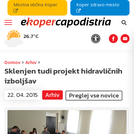
Mestna občina Koper
Koper zdravo mesto
26.7°C
›
›
Domov
Arhiv
Sklenjen tudi projekt hidravličnih
izboljšav
22. 04. 2015
Arhiv
Preglej vse novice