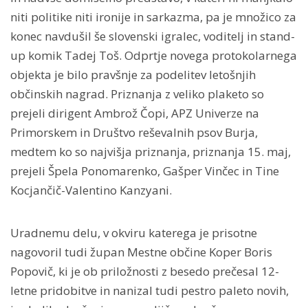
niti politike niti ironije in sarkazma, pa je množico za
konec navdušil še slovenski igralec, voditelj in stand-
up komik Tadej Toš. Odprtje novega protokolarnega
objekta je bilo pravšnje za podelitev letošnjih
občinskih nagrad. Priznanja z veliko plaketo so
prejeli dirigent Ambrož Čopi, APZ Univerze na
Primorskem in Društvo reševalnih psov Burja,
medtem ko so najvišja priznanja, priznanja 15. maj,
prejeli Špela Ponomarenko, Gašper Vinčec in Tine
Kocjančič-Valentino Kanzyani.
Uradnemu delu, v okviru katerega je prisotne
nagovoril tudi župan Mestne občine Koper Boris
Popovič, ki je ob priložnosti z besedo prečesal 12-
letne pridobitve in nanizal tudi pestro paleto novih,