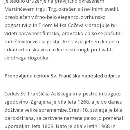
je sledilo druženje na pravljično okrašenem
Martinčevem trgu. Trg, okrašen s številnimi svetili,
preoblečen v črno-belo eleganco, z vrhunsko
pogostitvijo in Triom Milka Cočeva v ozadju je bil
videti naravnost filmsko, prav tako pa so se počutili
tudi številni visoki gostje, ki so v prijetnem klepetu
srkali vrhunska vina in kar niso mogli prehvaliti
celotnega dogodka.
Prenovljena cerkev Sv. Frančiška naposled odprta
Cerkev Sv. Franšička Asiškega ima pestro in bogato
zgodovino. Zgrajena je bila leta 1268, a je do danes
doživela velike spremembe. Sredi 18. stoletja je bila
barokizirana, za cerkvene namene pa so jo prenehali
uporabljati leta 1809. Nato je bila v letih 1968 in