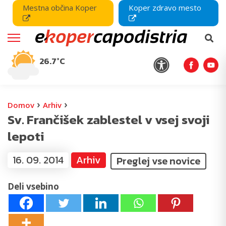
Mestna občina Koper
Koper zdravo mesto
26.7°C
›
›
Domov
Arhiv
Sv. Frančišek zablestel v vsej svoji
lepoti
16. 09. 2014
Arhiv
Preglej vse novice
Deli vsebino