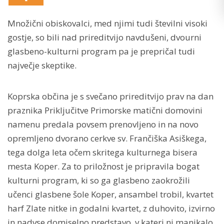
Množični obiskovalci, med njimi tudi številni visoki
gostje, so bili nad prireditvijo navdušeni, dvourni
glasbeno-kulturni program pa je prepričal tudi
največje skeptike.
Koprska občina je s svečano prireditvijo prav na dan
praznika Priključitve Primorske matični domovini
namenu predala povsem prenovljeno in na novo
opremljeno dvorano cerkve sv. Frančiška Asiškega,
tega dolga leta očem skritega kulturnega bisera
mesta Koper. Za to priložnost je pripravila bogat
kulturni program, ki so ga glasbeno zaokrožili
učenci glasbene šole Koper, ansambel trobil, kvartet
harf Zlate nitke in godalni kvartet, z duhovito, izvirno
in nadvse domiselno predstavo, v kateri ni manjkalo