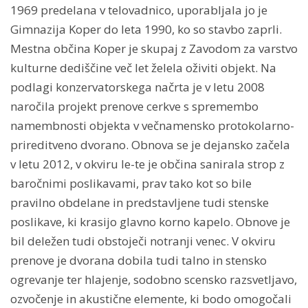
1969 predelana v telovadnico, uporabljala jo je
Gimnazija Koper do leta 1990, ko so stavbo zaprli.
Mestna občina Koper je skupaj z Zavodom za varstvo
kulturne dediščine več let želela oživiti objekt. Na
podlagi konzervatorskega načrta je v letu 2008
naročila projekt prenove cerkve s spremembo
namembnosti objekta v večnamensko protokolarno-
prireditveno dvorano. Obnova se je dejansko začela
v letu 2012, v okviru le-te je občina sanirala strop z
baročnimi poslikavami, prav tako kot so bile
pravilno obdelane in predstavljene tudi stenske
poslikave, ki krasijo glavno korno kapelo. Obnove je
bil deležen tudi obstoječi notranji venec. V okviru
prenove je dvorana dobila tudi talno in stensko
ogrevanje ter hlajenje, sodobno scensko razsvetljavo,
ozvočenje in akustične elemente, ki bodo omogočali