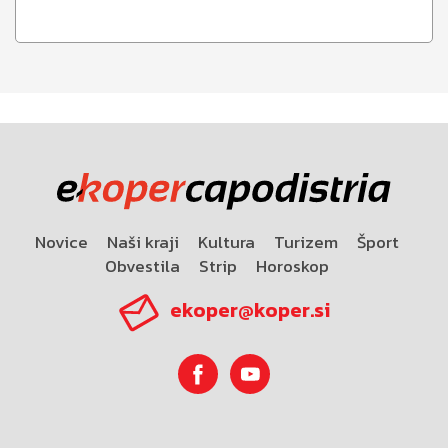
Novice
Naši kraji
Kultura
Turizem
Šport
Obvestila
Strip
Horoskop
ekoper@koper.si