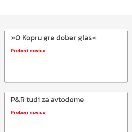
»O Kopru gre dober glas«
Preberi novico
P&R tudi za avtodome
Preberi novico