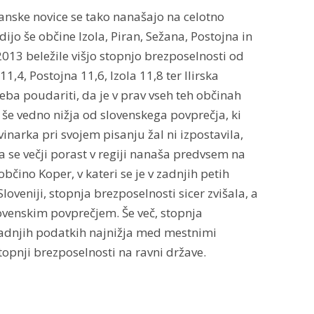
transke novice se tako nanašajo na celotno
dijo še občine Izola, Piran, Sežana, Postojna in
 2013 beležile višjo stopnjo brezposelnosti od
11,4, Postojna 11,6, Izola 11,8 ter Ilirska
reba poudariti, da je v prav vseh teh občinah
ja še vedno nižja od slovenskega povprečja, ki
inarka pri svojem pisanju žal ni izpostavila,
 da se večji porast v regiji nanaša predvsem na
bčino Koper, v kateri se je v zadnjih petih
loveniji, stopnja brezposelnosti sicer zvišala, a
ovenskim povprečjem. Še več, stopnja
zadnjih podatkih najnižja med mestnimi
topnji brezposelnosti na ravni države.