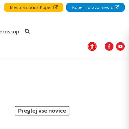
Mestna občina Koper
Koper zdravo mesto
oroskop
Preglej vse novice