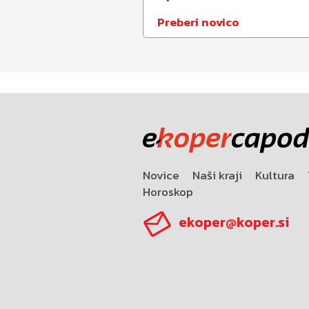
Preberi novico
Novice
Naši kraji
Kultura
Horoskop
ekoper@koper.si