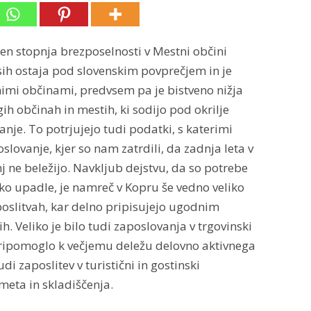
en stopnja brezposelnosti v Mestni občini
asih ostaja pod slovenskim povprečjem in je
imi občinami, predvsem pa je bistveno nižja
gih občinah in mestih, ki sodijo pod okrilje
je. To potrjujejo tudi podatki, s katerimi
lovanje, kjer so nam zatrdili, da zadnja leta v
j ne beležijo. Navkljub dejstvu, da so potrebe
ko upadle, je namreč v Kopru še vedno veliko
oslitvah, kar delno pripisujejo ugodnim
h. Veliko je bilo tudi zaposlovanja v trgovinski
pripomoglo k večjemu deležu delovno aktivnega
udi zaposlitev v turistični in gostinski
meta in skladiščenja.