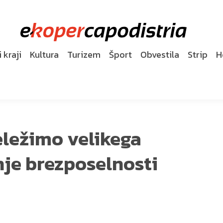
 kraji
Kultura
Turizem
Šport
Obvestila
Strip
H
eležimo velikega
nje brezposelnosti