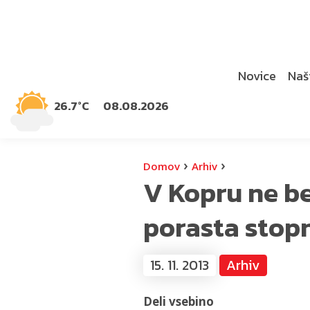
Novice
Naši
26.7°C
08.08.2026
›
›
Domov
Arhiv
V Kopru ne b
porasta stop
15. 11. 2013
Arhiv
Deli vsebino