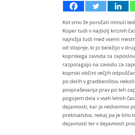
Kot smo že poročali minuli ted
Koper tudi v najbolj kriznih č
najnižja tudi med vsemi mestn
od stopnje, ki jo beležijo v dru
koprskega zavoda za zaposlovan
razpolagajo na zavodu za zapos
koprski občini večjih odpuščan
po delih v gradbeništvu nekoli
povpraševanja prav po teh zap
pogojem dela v vseh letnih časi
dejavnosti, kar je nedvomno 
prebivalstva, nekaj pa je bilo t
dejavnosti ter v dejavnosti pro