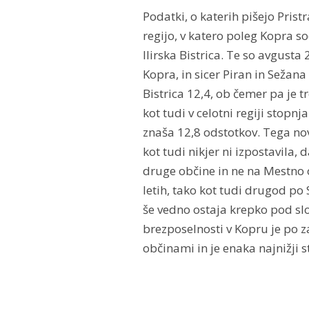
Podatki, o katerih pišejo Pris
regijo, v katero poleg Kopra so
Ilirska Bistrica. Te so avgusta
Kopra, in sicer Piran in Sežana 
Bistrica 12,4, ob čemer pa je t
kot tudi v celotni regiji stopn
znaša 12,8 odstotkov. Tega nov
kot tudi nikjer ni izpostavila,
druge občine in ne na Mestno o
letih, tako kot tudi drugod po S
še vedno ostaja krepko pod sl
brezposelnosti v Kopru je po 
občinami in je enaka najnižji s