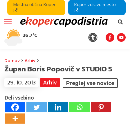
Mestna občina Koper
Koper zdravo mesto
26.7°C
›
›
Domov
Arhiv
Župan Boris Popovič v STUDIO 5
29. 10. 2013
Arhiv
Preglej vse novice
Deli vsebino