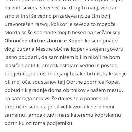
na enih seveda sicer več, na drugih manj, vendar
smo si in si še vedno prizadevamo za čim bolj
uravnotežen razvoj, kolikor je seveda to mogoče.
Morda se še spomnite mojih besed na svečani seji
Območne obrtne zbornice Koper
, ko sem prvič v
vlogi župana Mestne občine Koper v svojem govoru
jasno poudaril, da sam nisem bil in nikoli ne bom
klasičen politik, ampak ostajam vedno in povsod
podjetnik, po duši in dejanjih, tak obrtnik, kakršen je
bil moj oče, soustanovitelj Obrtne zbornice Koper,
pobudnik gradnje doma obrtnikov v našem mestu,
na katerega smo vsi še danes zelo ponosni in
prepričan sem, da je bil velik vzornik ne le meni
samemu , ampak tudi marsikateremu koprskemu
obrtniku oziroma podjetniku.