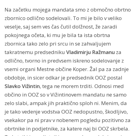
Na začetku mojega mandata smo z območno obrtno
zbornico odlično sodelovali. To mi je bilo v veliko
veselje, saj sem ves čas čutil dolžnost, že zaradi
pokojnega očeta, ki mu je bila ta ista obrtna
zbornica tako zelo pri srcu in se zahvaljujem
takratnemu predsedniku
Vladimirju Ražmanu
za
odlično, tvorno in predvsem iskreno sodelovanje z
vsemi organi Mestne občine Koper. Žal pa za zadnje
obdobje, in sicer odkar je predsednik OOZ postal
Slavko Vižintin
, tega ne morem trditi. Odnosi med
občino in OOZ so v Vižintinovem mandatu ne samo
zelo slabi, ampak jih praktično sploh ni. Menim, da
je tako vedenje vodstva OOZ nedopustno, škodljivo,
vsekakor pa ni prav v nobenem pogledu pozitivno za
obrtnike in podjetnike, za katere naj bi OOZ skrbela.