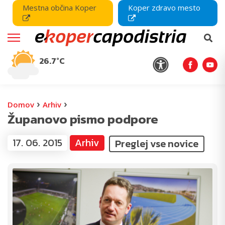
Mestna občina Koper
Koper zdravo mesto
26.7°C
›
›
Domov
Arhiv
Županovo pismo podpore
17. 06. 2015
Arhiv
Preglej vse novice