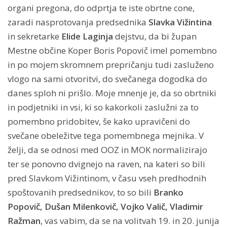
organi pregona, do odprtja te iste obrtne cone,
zaradi nasprotovanja predsednika
Slavka Vižintina
in sekretarke
Elide Laginja
dejstvu, da bi župan
Mestne občine Koper Boris Popovič imel pomembno
in po mojem skromnem prepričanju tudi zasluženo
vlogo na sami otvoritvi, do svečanega dogodka do
danes sploh ni prišlo. Moje mnenje je, da so obrtniki
in podjetniki in vsi, ki so kakorkoli zaslužni za to
pomembno pridobitev, še kako upravičeni do
svečane obeležitve tega pomembnega mejnika. V
želji, da se odnosi med OOZ in MOK normalizirajo
ter se ponovno dvignejo na raven, na kateri so bili
pred Slavkom Vižintinom, v času vseh predhodnih
spoštovanih predsednikov, to so bili
Branko
Popovič, Dušan Milenkovič, Vojko Valič, Vladimir
Ražman
, vas vabim, da se na volitvah 19. in 20. junija