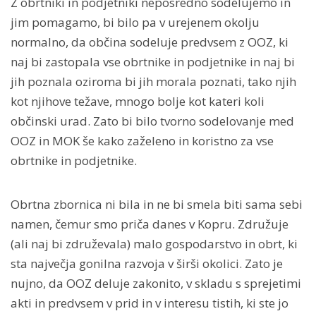
Z obrtniki in podjetniki neposredno sodelujemo in
jim pomagamo, bi bilo pa v urejenem okolju
normalno, da občina sodeluje predvsem z OOZ, ki
naj bi zastopala vse obrtnike in podjetnike in naj bi
jih poznala oziroma bi jih morala poznati, tako njih
kot njihove težave, mnogo bolje kot kateri koli
občinski urad. Zato bi bilo tvorno sodelovanje med
OOZ in MOK še kako zaželeno in koristno za vse
obrtnike in podjetnike.
Obrtna zbornica ni bila in ne bi smela biti sama sebi
namen, čemur smo priča danes v Kopru. Združuje
(ali naj bi združevala) malo gospodarstvo in obrt, ki
sta največja gonilna razvoja v širši okolici. Zato je
nujno, da OOZ deluje zakonito, v skladu s sprejetimi
akti in predvsem v prid in v interesu tistih, ki ste jo