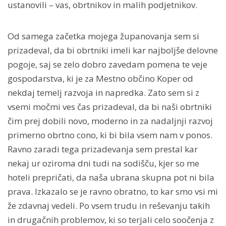
ustanovili – vas, obrtnikov in malih podjetnikov.
Od samega začetka mojega županovanja sem si
prizadeval, da bi obrtniki imeli kar najboljše delovne
pogoje, saj se zelo dobro zavedam pomena te veje
gospodarstva, ki je za Mestno občino Koper od
nekdaj temelj razvoja in napredka. Zato sem si z
vsemi močmi ves čas prizadeval, da bi naši obrtniki
čim prej dobili novo, moderno in za nadaljnji razvoj
primerno obrtno cono, ki bi bila vsem nam v ponos.
Ravno zaradi tega prizadevanja sem prestal kar
nekaj ur oziroma dni tudi na sodišču, kjer so me
hoteli prepričati, da naša ubrana skupna pot ni bila
prava. Izkazalo se je ravno obratno, to kar smo vsi mi
že zdavnaj vedeli. Po vsem trudu in reševanju takih
in drugačnih problemov, ki so terjali celo soočenja z