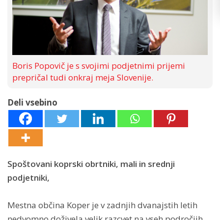
Boris Popovič je s svojimi podjetnimi prijemi
prepričal tudi onkraj meja Slovenije.
Deli vsebino
Spoštovani koprski obrtniki, mali in srednji
podjetniki,
Mestna občina Koper je v zadnjih dvanajstih letih
nedvomno doživela velik razcvet na vseh področjih,