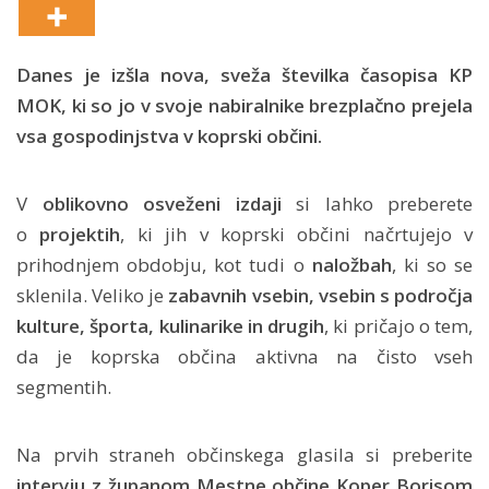
Danes je izšla nova, sveža številka časopisa KP
MOK, ki so jo v svoje nabiralnike brezplačno prejela
vsa gospodinjstva v koprski občini.
V
oblikovno osveženi izdaji
si lahko preberete
o
projektih
, ki jih v koprski občini načrtujejo v
prihodnjem obdobju, kot tudi o
naložbah
, ki so se
sklenila. Veliko je
zabavnih vsebin, vsebin s področja
kulture, športa, kulinarike in drugih
, ki pričajo o tem,
da je koprska občina aktivna na čisto vseh
segmentih.
Na prvih straneh občinskega glasila si preberite
intervju z županom Mestne občine Koper Borisom