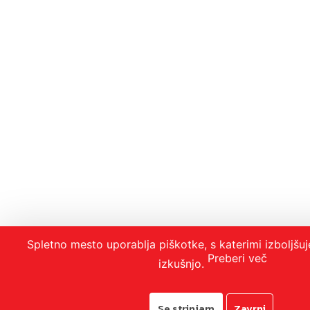
Spletno mesto uporablja piškotke, s katerimi izboljš
Preberi več
izkušnjo.
Se strinjam
Zavrni