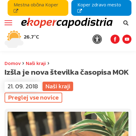
Mestna občina Koper
Koper zdravo mesto
26.7°C
›
›
Domov
Naši kraji
Izšla je nova številka časopisa MOK
21. 09. 2018
Naši kraji
Preglej vse novice