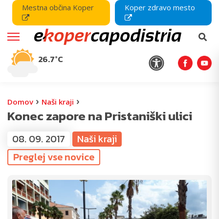
Mestna občina Koper
Koper zdravo mesto
26.7°C
›
›
Domov
Naši kraji
Konec zapore na Pristaniški ulici
08. 09. 2017
Naši kraji
Preglej vse novice