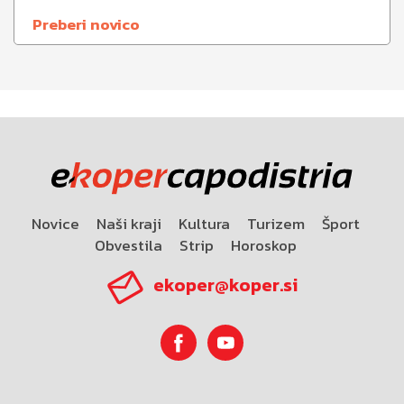
Preberi novico
Novice
Naši kraji
Kultura
Turizem
Šport
Obvestila
Strip
Horoskop
ekoper@koper.si