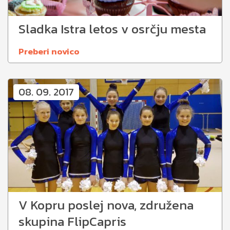
Sladka Istra letos v osrčju mesta
Preberi novico
08. 09. 2017
V Kopru poslej nova, združena
skupina FlipCapris