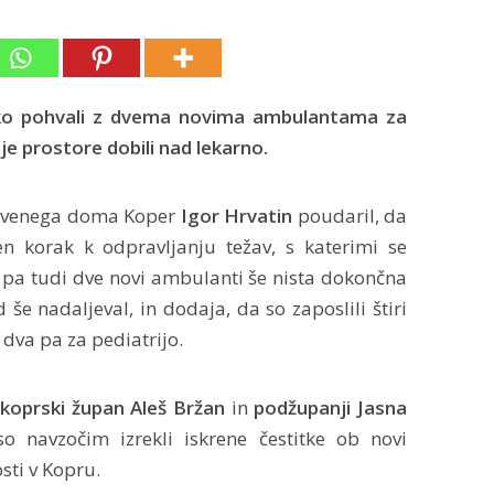
ahko pohvali z dvema novima ambulantama za
je prostore dobili nad lekarno.
stvenega doma Koper
Igor Hrvatin
poudaril, da
 korak k odpravljanju težav, s katerimi se
 pa tudi dve novi ambulanti še nista dokončna
 še nadaljeval, in dodaja, da so zaposlili štiri
dva pa za pediatrijo.
i
koprski župan Aleš Bržan
in
podžupanji Jasna
so navzočim izrekli iskrene čestitke ob novi
sti v Kopru.