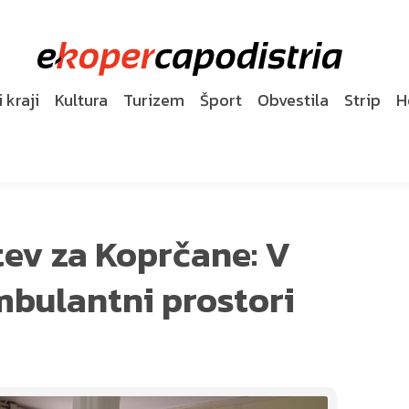
 kraji
Kultura
Turizem
Šport
Obvestila
Strip
H
tev za Koprčane: V
mbulantni prostori