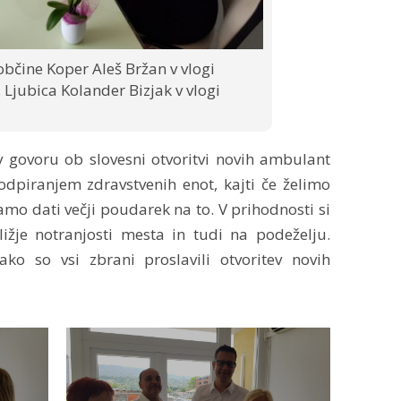
bčine Koper Aleš Bržan v vlogi
 Ljubica Kolander Bizjak v vlogi
v govoru ob slovesni otvoritvi novih ambulant
odpiranjem zdravstvenih enot, kajti če želimo
o dati večji poudarek na to. V prihodnosti si
ližje notranjosti mesta in tudi na podeželju.
ko so vsi zbrani proslavili otvoritev novih