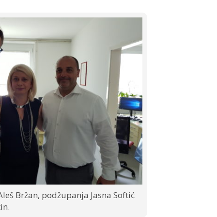
Aleš Bržan, podžupanja Jasna Softić
in.