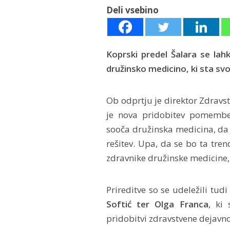
Deli vsebino
Koprski predel Šalara se l
družinsko medicino, ki sta svo
Ob odprtju je direktor Zdrav
je nova pridobitev pomemben
sooča družinska medicina, da
rešitev. Upa, da se bo ta trend
zdravnike družinske medicine, 
Prireditve so se udeležili tud
Softić ter Olga Franca
, ki 
pridobitvi zdravstvene dejavno