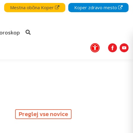
Mestna občina Koper
Koper zdravo mesto
oroskop
Preglej vse novice