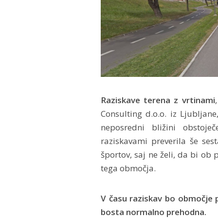
Raziskave terena z vrtinami
Consulting d.o.o. iz Ljubljan
neposredni bližini obstoj
raziskavami preverila še se
športov, saj ne želi, da bi ob
tega območja.
V času raziskav bo območje p
bosta normalno prehodna.