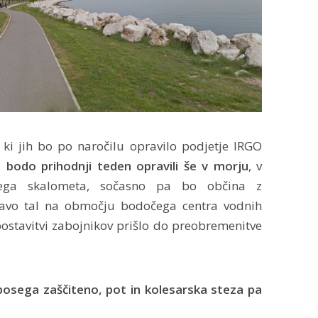
, ki jih bo po naročilu opravilo podjetje IRGO
e,
bodo prihodnji teden opravili še v morju
, v
ečega skalometa, sočasno pa bo občina z
stavo tal na območju bodočega centra vodnih
 postavitvi zabojnikov prišlo do preobremenitve
osega zaščiteno, pot in kolesarska steza pa