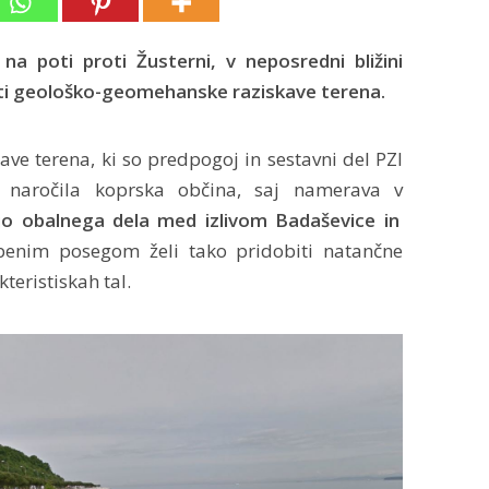
a poti proti Žusterni, v neposredni bližini
jati geološko-geomehanske raziskave terena.
e terena, ki so predpogoj in sestavni del PZI
e naročila koprska občina, saj namerava v
ijo obalnega dela med izlivom Badaševice in
nim posegom želi tako pridobiti natančne
eristiskah tal.