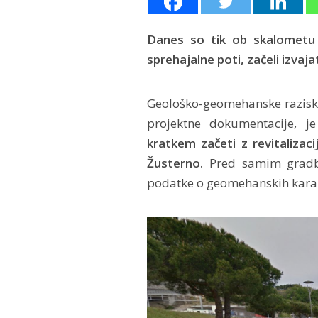
Danes so tik ob skalometu n
sprehajalne poti, začeli izva
Geološko-geomehanske raziskav
projektne dokumentacije, j
kratkem začeti z revitalizac
Žusterno.
Pred samim gradbe
podatke o geomehanskih karakt