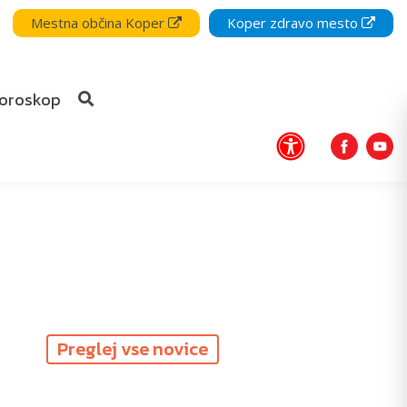
Mestna občina Koper
Koper zdravo mesto
oroskop
Preglej vse novice