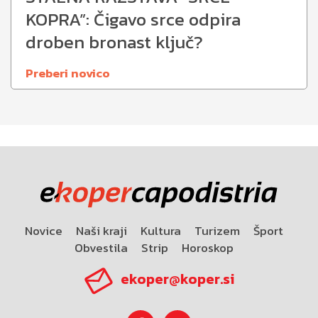
KOPRA”: Čigavo srce odpira
droben bronast ključ?
Preberi novico
Novice
Naši kraji
Kultura
Turizem
Šport
Obvestila
Strip
Horoskop
ekoper@koper.si