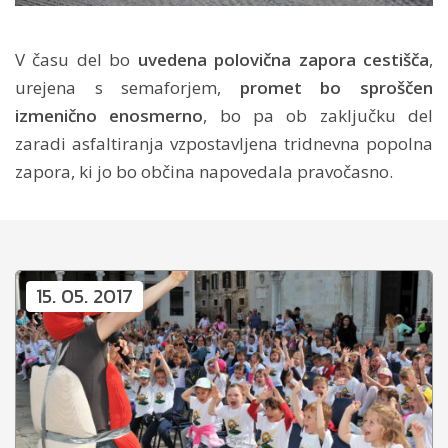
V času del bo
uvedena polovična zapora cestišča
,
urejena s semaforjem,
promet bo sproščen
izmenično enosmerno
, bo pa ob zaključku del
zaradi asfaltiranja vzpostavljena tridnevna popolna
zapora, ki jo bo občina napovedala pravočasno.
15. 05. 2017