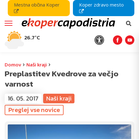
Mestna občina Koper
Koper zdravo mesto
26.7°C
›
›
Domov
Naši kraji
Preplastitev Kvedrove za večjo
varnost
16. 05. 2017
Naši kraji
Preglej vse novice