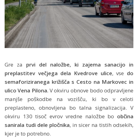
Gre za
prvi del naložbe, ki zajema sanacijo in
preplastitev večjega dela Kvedrove ulice
, vse
do
semaforiziranega križišča s Cesto na Markovec in
ulico Vena Pilona.
V okviru obnove bodo odpravljene
manjše poškodbe na vozišču, ki bo v celoti
preplasteno, obnovljena bo talna signalizacija. V
okviru 130 tisoč evrov vredne naložbe bo
občina
sanirala tudi dele pločnika
, in sicer na tistih odsekih,
kjer je to potrebno.