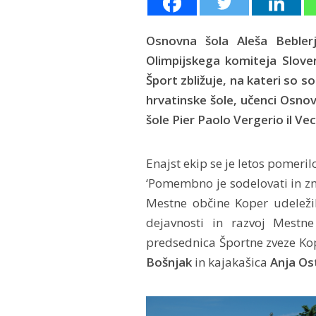
Osnovna šola Aleša Bebler
Olimpijskega komiteja Sloven
Šport zbližuje, na kateri so s
hrvatinske šole, učenci Osno
šole Pier Paolo Vergerio il Vec
Enajst ekip se je letos pomerilo
‘Pomembno je sodelovati in z
Mestne občine Koper udelež
dejavnosti in razvoj Mestn
predsednica Športne zveze K
Bošnjak
in kajakašica
Anja O