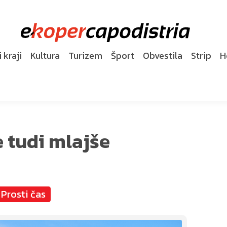
 kraji
Kultura
Turizem
Šport
Obvestila
Strip
H
e tudi mlajše
Prosti čas