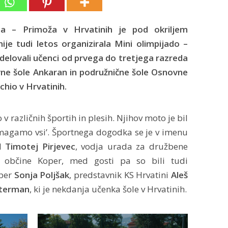
ja – Primoža v Hrvatinih je pod okriljem
ije tudi letos organizirala Mini olimpijado –
odelovali učenci od prvega do tretjega razreda
vne šole Ankaran in podružnične šole Osnovne
chio v Hrvatinih.
 v različnih športih in plesih. Njihov moto je bil
magamo vsi’. Športnega dogodka se je v imenu
il
Timotej Pirjevec
, vodja urada za družbene
e občine Koper, med gosti pa so bili tudi
oper
Sonja Poljšak
, predstavnik KS Hrvatini
Aleš
sterman
, ki je nekdanja učenka šole v Hrvatinih.