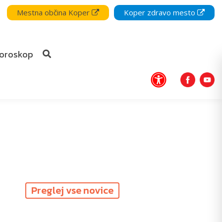
Mestna občina Koper
Koper zdravo mesto
oroskop
Preglej vse novice