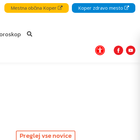
Mestna občina Koper
Koper zdravo mesto
oroskop
Preglej vse novice