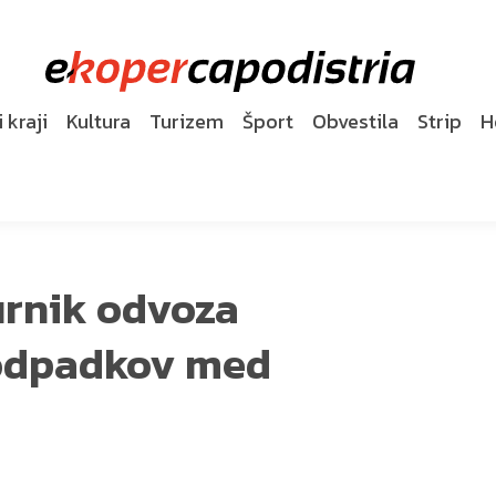
 kraji
Kultura
Turizem
Šport
Obvestila
Strip
H
rnik odvoza
odpadkov med