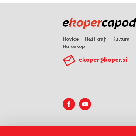
Novice
Naši kraji
Kultura
Horoskop
ekoper@koper.si
© 2026
Mestna občina Koper