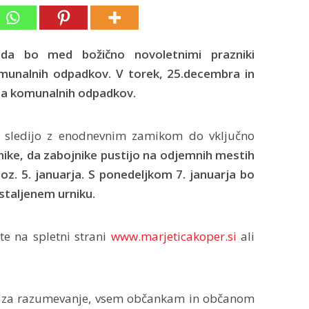
 da bo med božično novoletnimi prazniki
munalnih odpadkov. V torek, 25.decembra in
oza komunalnih odpadkov.
i sledijo z enodnevnim zamikom do vključno
ike, da zabojnike pustijo na odjemnih mestih
z. 5. januarja. S ponedeljkom 7. januarja bo
staljenem urniku.
te na spletni strani
www.marjeticakoper.si
ali
je za razumevanje, vsem občankam in občanom