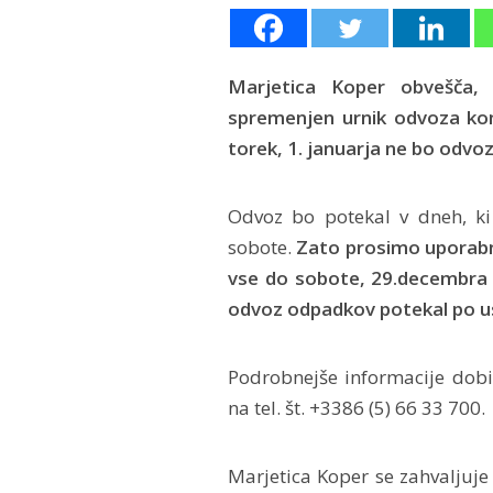
Marjetica Koper obvešča,
spremenjen urnik odvoza ko
torek, 1. januarja ne bo odv
Odvoz bo potekal v dneh, k
sobote.
Zato prosimo uporabn
vse do sobote, 29.decembra o
odvoz odpadkov potekal po u
Podrobnejše informacije dobi
na tel. št. +3386 (5) 66 33 700.
Marjetica Koper se zahvalju