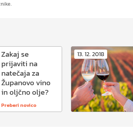
znike.
Zakaj se
13. 12. 2018
prijaviti na
natečaja za
Županovo vino
in oljčno olje?
Preberi novico