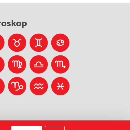
roskop
Avtorji:
Emigma